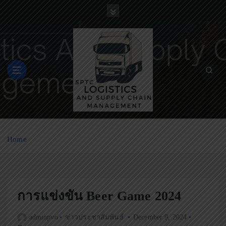
S
k
i
p
t
o
c
o
n
t
e
n
Home
t
การแข่งขัน Beer Game 2024
adminpvo
ข่าวประชาสัมพันธ์
December 9, 2024