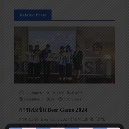
t
Related Posts
n
a
v
i
g
a
adminpvo
ข่าวประชาสัมพันธ์
December 9, 2024
938 views
t
การแข่งขัน Beer Game 2024
i
การแข่งขัน Beer Game 2024 จำนวน 20 ทีม ได้รับ
รางวัลรางวัลชมเชยลำดับที่ 3