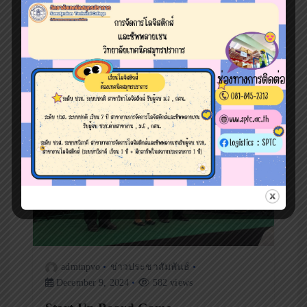
o
n
adminpvo
ข่าวประชาสัมพันธ์
December 9, 2024
582 views