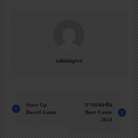
adminpvo
P
Start Up
การแข่งขัน
o
Board Game
Beer Game
2024
s